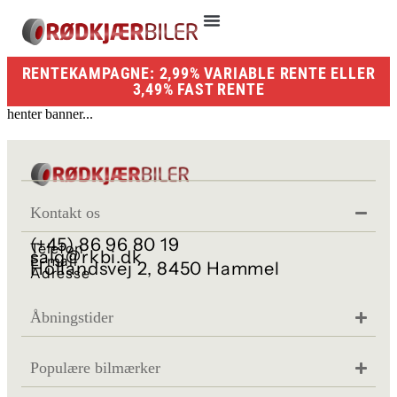
RENTEKAMPAGNE: 2,99% VARIABLE RENTE ELLER
3,49% FAST RENTE
henter banner...
Kontakt os
(+45) 86 96 80 19
Telefon
salg@rkbi.dk
E-mail
Hollandsvej 2, 8450 Hammel
Adresse
Åbningstider
Populære bilmærker