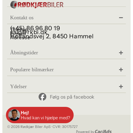
Kontakt os
(+45) 86 96 80 19
Telefon
salg@rkbi.dk
E-mail
Hollandsvej 2, 8450 Hammel
Adresse
Åbningstider
Populære bilmærker
Ydelser
Følg os på facebook
© 2026 Rødkjær Biler ApS · CVR: 30175727