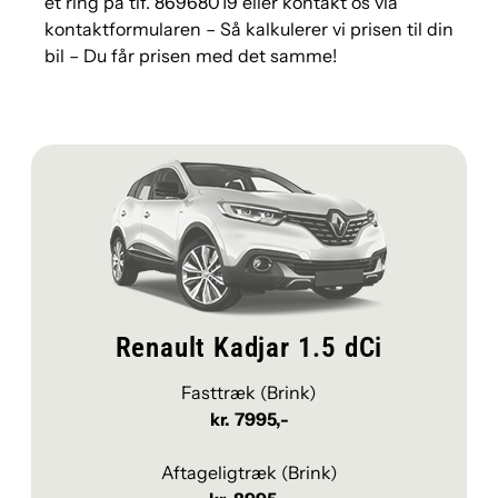
et ring på tlf.
86968019
eller
kontakt os via
kontaktformularen
– Så kalkulerer vi prisen til din
bil – Du får prisen med det samme!
Renault Kadjar 1.5 dCi
Fasttræk (Brink)
kr. 7995,-
Aftageligtræk (Brink)