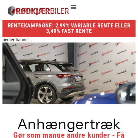
RENTEKAMPAGNE: 2,99% VARIABLE RENTE ELLER
3,49% FAST RENTE
henter banner...
Anhængertræk
Gør som mange andre kunder - Få