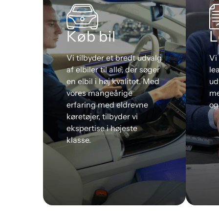
Køb bil
L
Vi tilbyder et bredt udvalg
Vi
af elbiler til alle, der søger
le
en elbil i høj kvalitet. Med
ud
vores mangeårige
me
erfaring med eldrevne
og
køretøjer, tilbyder vi
ekspertise i højeste
klasse.