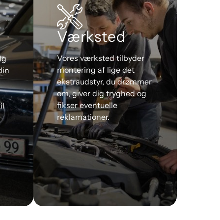
Værksted
Vores værksted tilbyder
lg
montering af lige det
din
ekstraudstyr, du drømmer
om, giver dig tryghed og
fikser eventuelle
il
reklamationer.