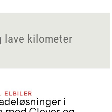
g lave kilometer
 ELBILER
ladeløsninger i
 med Clever og