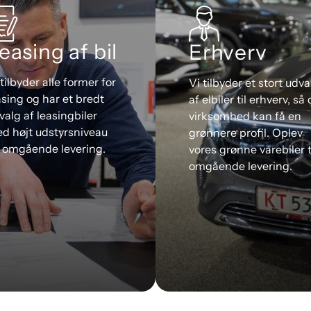
easing af bil
Erhverv
 tilbyder alle former for
Vi tilbyder et stort udva
asing og har et bredt
af elbiler til erhverv, så 
valg af leasingbiler
virksomhed kan få en
d højt udstyrsniveau
grønnere profil. Oplev
 omgående levering.
vores grønne varebiler t
omgående levering.